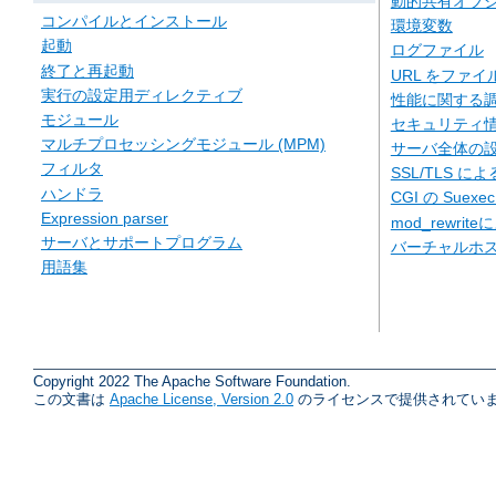
動的共有オブジェ
コンパイルとインストール
環境変数
起動
ログファイル
終了と再起動
URL をファ
実行の設定用ディレクティブ
性能に関する
モジュール
セキュリティ
マルチプロセッシングモジュール (MPM)
サーバ全体の
フィルタ
SSL/TLS に
ハンドラ
CGI の Suexe
Expression parser
mod_rewriteに
サーバとサポートプログラム
バーチャルホ
用語集
Copyright 2022 The Apache Software Foundation.
この文書は
Apache License, Version 2.0
のライセンスで提供されていま